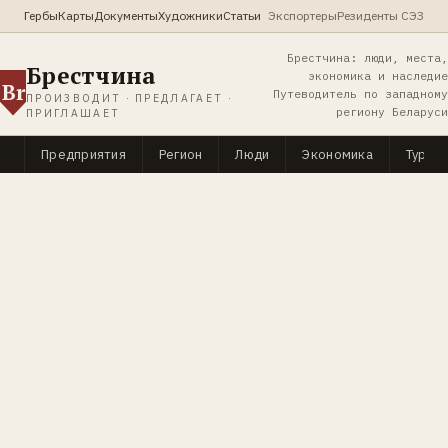
Гербы
Карты
Документы
Художники
Статьи
Экспортеры
Резиденты СЭЗ
Брестчина: люди, места,
Брестчина
экономика и наследие
Br
Путеводитель по западному
ПРОИЗВОДИТ · ПРЕДЛАГАЕТ ·
региону Беларуси
ПРИГЛАШАЕТ
Предприятия
Регион
Люди
Экономика
Туриз