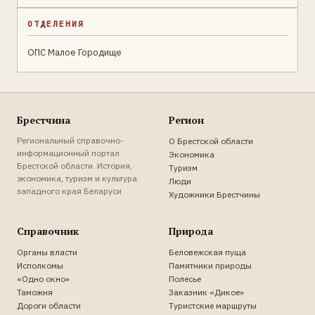
ОТДЕЛЕНИЯ
ОПС Малое Городище
Брестчина
Регион
Региональный справочно-
О Брестской области
информационный портал
Экономика
Брестской области. История,
Туризм
экономика, туризм и культура
Люди
западного края Беларуси
Художники Брестчины
Справочник
Природа
Органы власти
Беловежская пуща
Исполкомы
Памятники природы
«Одно окно»
Полесье
Таможня
Заказник «Дикое»
Дороги области
Туристские маршруты