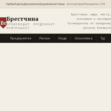
Гербы
Карты
Документы
Художники
Статьи
Экспортеры
Резиденты СЭЗ
Брестчина: люди, места,
Брестчина
экономика и наследие
Br
Путеводитель по западному
ПРОИЗВОДИТ · ПРЕДЛАГАЕТ ·
региону Беларуси
ПРИГЛАШАЕТ
Предприятия
Регион
Люди
Экономика
Туриз