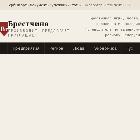
Гербы
Карты
Документы
Художники
Статьи
Экспортеры
Резиденты СЭЗ
Брестчина: люди, места,
Брестчина
экономика и наследие
Br
Путеводитель по западному
ПРОИЗВОДИТ · ПРЕДЛАГАЕТ ·
региону Беларуси
ПРИГЛАШАЕТ
Предприятия
Регион
Люди
Экономика
Туриз