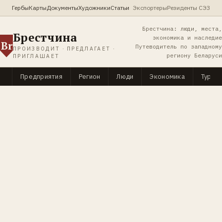
Гербы
Карты
Документы
Художники
Статьи
Экспортеры
Резиденты СЭЗ
Брестчина: люди, места,
Брестчина
экономика и наследие
Br
Путеводитель по западному
ПРОИЗВОДИТ · ПРЕДЛАГАЕТ ·
региону Беларуси
ПРИГЛАШАЕТ
Предприятия
Регион
Люди
Экономика
Туриз