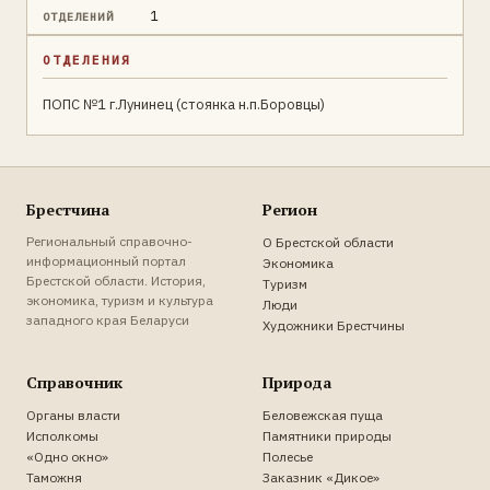
1
ОТДЕЛЕНИЙ
ОТДЕЛЕНИЯ
ПОПС №1 г.Лунинец (стоянка н.п.Боровцы)
Брестчина
Регион
Региональный справочно-
О Брестской области
информационный портал
Экономика
Брестской области. История,
Туризм
экономика, туризм и культура
Люди
западного края Беларуси
Художники Брестчины
Справочник
Природа
Органы власти
Беловежская пуща
Исполкомы
Памятники природы
«Одно окно»
Полесье
Таможня
Заказник «Дикое»