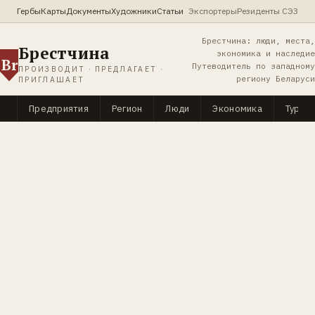
Гербы
Карты
Документы
Художники
Статьи
Экспортеры
Резиденты СЭЗ
Брестчина: люди, места,
Брестчина
экономика и наследие
Br
Путеводитель по западному
ПРОИЗВОДИТ · ПРЕДЛАГАЕТ ·
региону Беларуси
ПРИГЛАШАЕТ
Предприятия
Регион
Люди
Экономика
Туриз