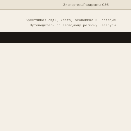
Экспортеры
Резиденты СЭЗ
Брестчина: люди, места, экономика и наследие
Путеводитель по западному региону Беларуси