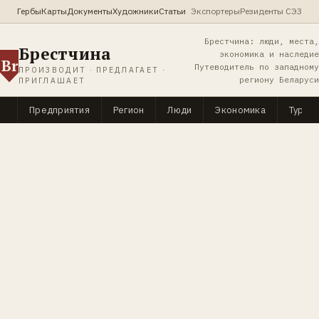
Гербы
Карты
Документы
Художники
Статьи
Экспортеры
Резиденты СЭЗ
Брестчина: люди, места,
Брестчина
экономика и наследие
Br
Путеводитель по западному
ПРОИЗВОДИТ · ПРЕДЛАГАЕТ ·
региону Беларуси
ПРИГЛАШАЕТ
Предприятия
Регион
Люди
Экономика
Туриз