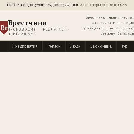
Гербы
Карты
Документы
Художники
Статьи
Экспортеры
Резиденты СЭЗ
Брестчина: люди, места,
Брестчина
экономика и наследие
Br
Путеводитель по западному
ПРОИЗВОДИТ · ПРЕДЛАГАЕТ ·
региону Беларуси
ПРИГЛАШАЕТ
Предприятия
Регион
Люди
Экономика
Туриз