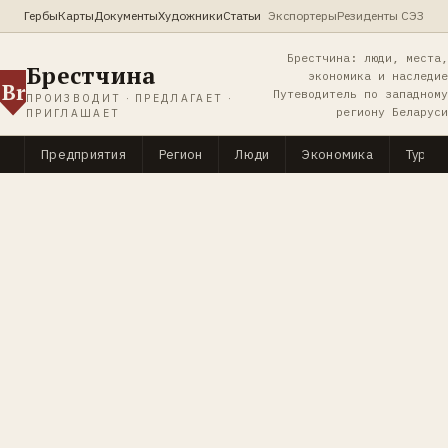
Гербы
Карты
Документы
Художники
Статьи
Экспортеры
Резиденты СЭЗ
Брестчина: люди, места,
Брестчина
экономика и наследие
Br
Путеводитель по западному
ПРОИЗВОДИТ · ПРЕДЛАГАЕТ ·
региону Беларуси
ПРИГЛАШАЕТ
Предприятия
Регион
Люди
Экономика
Туриз