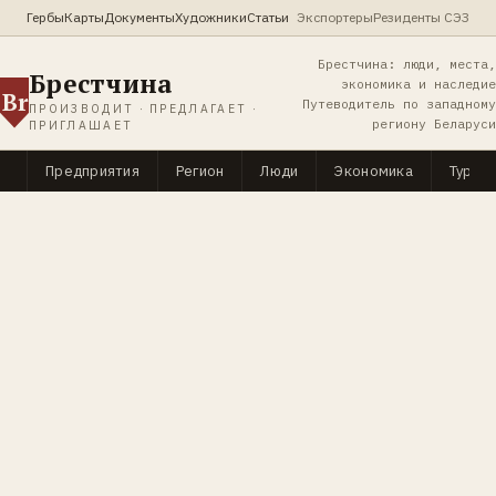
Гербы
Карты
Документы
Художники
Статьи
Экспортеры
Резиденты СЭЗ
Брестчина: люди, места,
Брестчина
экономика и наследие
Br
Путеводитель по западному
ПРОИЗВОДИТ · ПРЕДЛАГАЕТ ·
региону Беларуси
ПРИГЛАШАЕТ
Предприятия
Регион
Люди
Экономика
Туриз