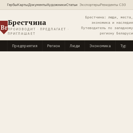
Гербы
Карты
Документы
Художники
Статьи
Экспортеры
Резиденты СЭЗ
Брестчина: люди, места,
Брестчина
экономика и наследие
Br
Путеводитель по западному
ПРОИЗВОДИТ · ПРЕДЛАГАЕТ ·
региону Беларуси
ПРИГЛАШАЕТ
Предприятия
Регион
Люди
Экономика
Туриз