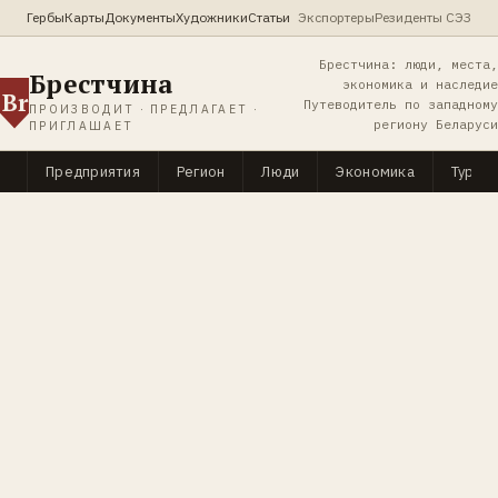
Гербы
Карты
Документы
Художники
Статьи
Экспортеры
Резиденты СЭЗ
Брестчина: люди, места,
Брестчина
экономика и наследие
Br
Путеводитель по западному
ПРОИЗВОДИТ · ПРЕДЛАГАЕТ ·
региону Беларуси
ПРИГЛАШАЕТ
Предприятия
Регион
Люди
Экономика
Туриз