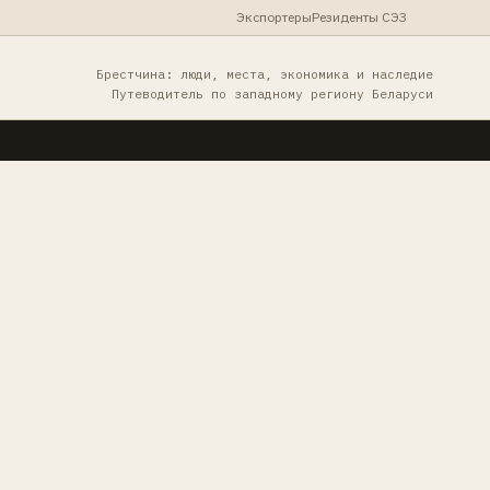
Экспортеры
Резиденты СЭЗ
Брестчина: люди, места, экономика и наследие
Путеводитель по западному региону Беларуси