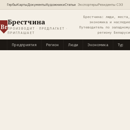
Гербы
Карты
Документы
Художники
Статьи
Экспортеры
Резиденты СЭЗ
Брестчина: люди, места,
Брестчина
экономика и наследие
Br
Путеводитель по западному
ПРОИЗВОДИТ · ПРЕДЛАГАЕТ ·
региону Беларуси
ПРИГЛАШАЕТ
Предприятия
Регион
Люди
Экономика
Туриз