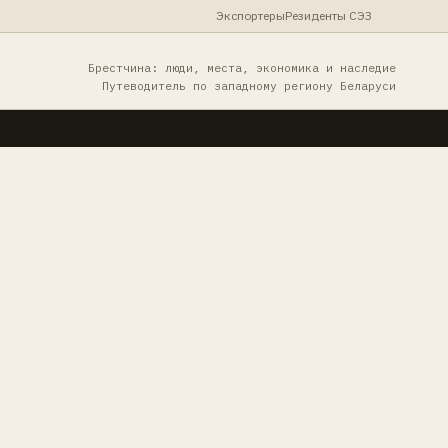
Экспортеры
Резиденты СЭЗ
Брестчина: люди, места, экономика и наследие
Путеводитель по западному региону Беларуси