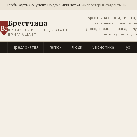
Гербы
Карты
Документы
Художники
Статьи
Экспортеры
Резиденты СЭЗ
Брестчина: люди, места,
Брестчина
экономика и наследие
Br
Путеводитель по западному
ПРОИЗВОДИТ · ПРЕДЛАГАЕТ ·
региону Беларуси
ПРИГЛАШАЕТ
Предприятия
Регион
Люди
Экономика
Туриз