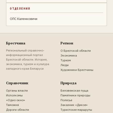
ОТДЕЛЕНИЯ
ОПС Каленковичи
Брестчина
Регион
Региональный справочно-
О Брестской области
информационный портал
Экономика
Брестской области. История,
Туризм
экономика, туризм и культура
Люди
западного края Беларуси
Художники Брестчины
Справочник
Природа
Органы власти
Беловежская пуща
Исполкомы
Памятники природы
«Одно окно»
Полесье
Таможня
Заказник «Дикое»
Дороги области
Туристские маршруты