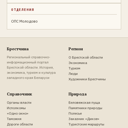
ОТДЕЛЕНИЯ
ОПС Молодово
Брестчина
Регион
Региональный справочно-
О Брестской области
информационный портал
Экономика
Брестской области. История,
Туризм
экономика, туризм и культура
Люди
западного края Беларуси
Художники Брестчины
Справочник
Природа
Органы власти
Беловежская пуща
Исполкомы
Памятники природы
«Одно окно»
Полесье
Таможня
Заказник «Дикое»
Дороги области
Туристские маршруты