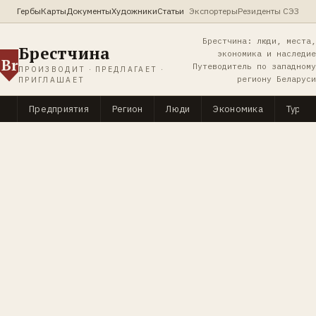
Гербы
Карты
Документы
Художники
Статьи
Экспортеры
Резиденты СЭЗ
Брестчина: люди, места,
Брестчина
экономика и наследие
Br
Путеводитель по западному
ПРОИЗВОДИТ · ПРЕДЛАГАЕТ ·
региону Беларуси
ПРИГЛАШАЕТ
Предприятия
Регион
Люди
Экономика
Туриз