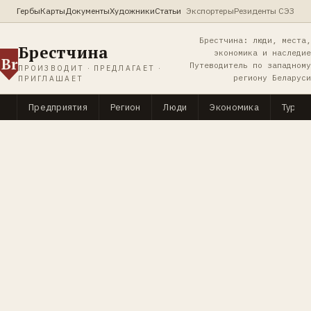
Гербы
Карты
Документы
Художники
Статьи
Экспортеры
Резиденты СЭЗ
Брестчина: люди, места,
Брестчина
экономика и наследие
Br
Путеводитель по западному
ПРОИЗВОДИТ · ПРЕДЛАГАЕТ ·
региону Беларуси
ПРИГЛАШАЕТ
Предприятия
Регион
Люди
Экономика
Туриз