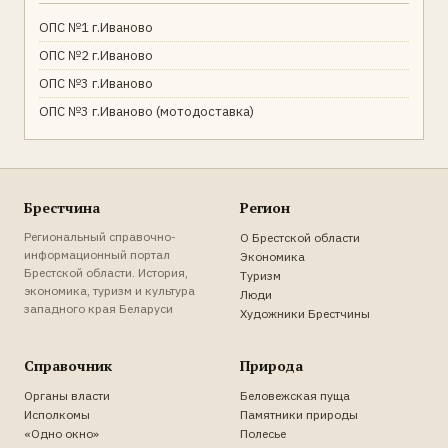
ОПС №1 г.Иваново
ОПС №2 г.Иваново
ОПС №3 г.Иваново
ОПС №3 г.Иваново (мотодоставка)
Брестчина
Регион
Региональный справочно-
О Брестской области
информационный портал
Экономика
Брестской области. История,
Туризм
экономика, туризм и культура
Люди
западного края Беларуси
Художники Брестчины
Справочник
Природа
Органы власти
Беловежская пуща
Исполкомы
Памятники природы
«Одно окно»
Полесье