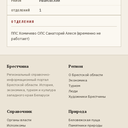
Ивановский
РАЙОН
1
ОТДЕЛЕНИЙ
ОТДЕЛЕНИЯ
ППС Хомичево ОПС Санаторий Алеся (временно не
работает)
Брестчина
Регион
Региональный справочно-
О Брестской области
информационный портал
Экономика
Брестской области. История,
Туризм
экономика, туризм и культура
Люди
западного края Беларуси
Художники Брестчины
Справочник
Природа
Органы власти
Беловежская пуща
Исполкомы
Памятники природы