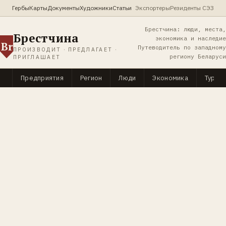
Гербы
Карты
Документы
Художники
Статьи
Экспортеры
Резиденты СЭЗ
Брестчина: люди, места,
Брестчина
экономика и наследие
Br
Путеводитель по западному
ПРОИЗВОДИТ · ПРЕДЛАГАЕТ ·
региону Беларуси
ПРИГЛАШАЕТ
Предприятия
Регион
Люди
Экономика
Туриз