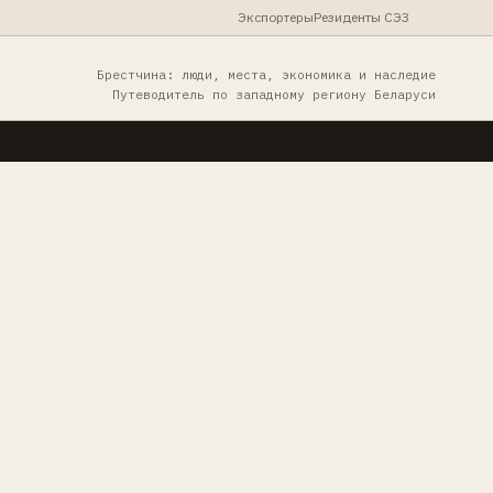
Экспортеры
Резиденты СЭЗ
Брестчина: люди, места, экономика и наследие
Путеводитель по западному региону Беларуси