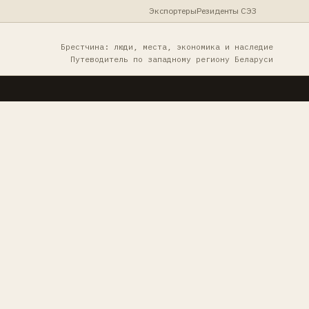
Экспортеры
Резиденты СЭЗ
Брестчина: люди, места, экономика и наследие
Путеводитель по западному региону Беларуси