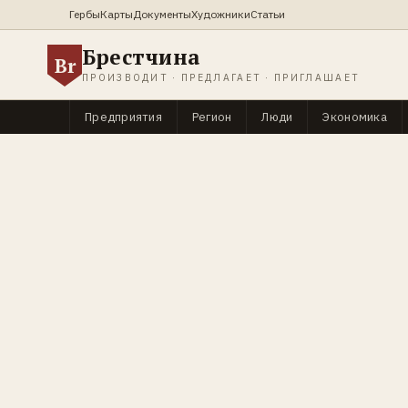
Гербы
Карты
Документы
Художники
Статьи
Брестчина
Br
ПРОИЗВОДИТ · ПРЕДЛАГАЕТ · ПРИГЛАШАЕТ
Предприятия
Регион
Люди
Экономика