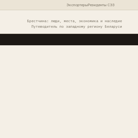
Экспортеры
Резиденты СЭЗ
Брестчина: люди, места, экономика и наследие
Путеводитель по западному региону Беларуси