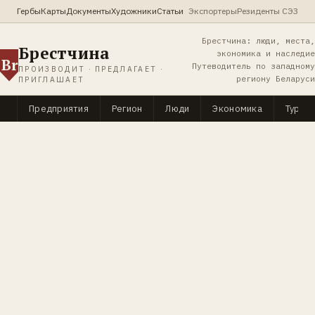
Гербы
Карты
Документы
Художники
Статьи
Экспортеры
Резиденты СЭЗ
Брестчина: люди, места,
Брестчина
экономика и наследие
Br
Путеводитель по западному
ПРОИЗВОДИТ · ПРЕДЛАГАЕТ ·
региону Беларуси
ПРИГЛАШАЕТ
Предприятия
Регион
Люди
Экономика
Туриз