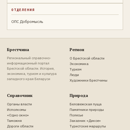
ОТДЕЛЕНИЯ
ОПС Добромысль
Брестчина
Регион
Региональный справочно-
О Брестской области
информационный портал
Экономика
Брестской области. История,
Туризм
экономика, туризм и культура
Люди
западного края Беларуси
Художники Брестчины
Справочник
Природа
Органы власти
Беловежская пуща
Исполкомы
Памятники природы
«Одно окно»
Полесье
Таможня
Заказник «Дикое»
Дороги области
Туристские маршруты