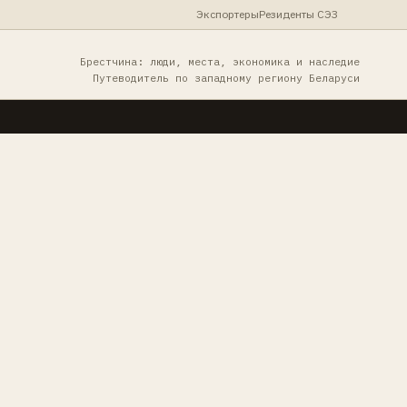
Экспортеры
Резиденты СЭЗ
Брестчина: люди, места, экономика и наследие
Путеводитель по западному региону Беларуси