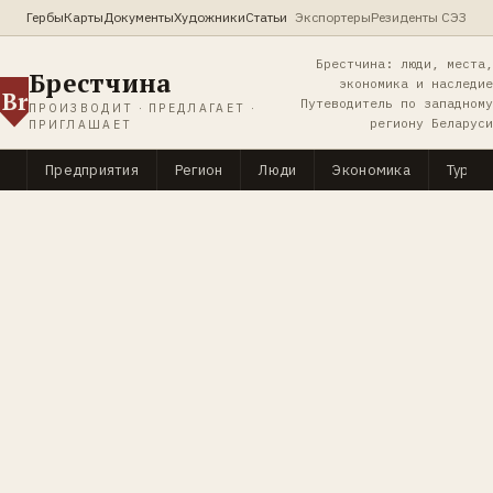
Гербы
Карты
Документы
Художники
Статьи
Экспортеры
Резиденты СЭЗ
Брестчина: люди, места,
Брестчина
экономика и наследие
Br
Путеводитель по западному
ПРОИЗВОДИТ · ПРЕДЛАГАЕТ ·
региону Беларуси
ПРИГЛАШАЕТ
Предприятия
Регион
Люди
Экономика
Туриз