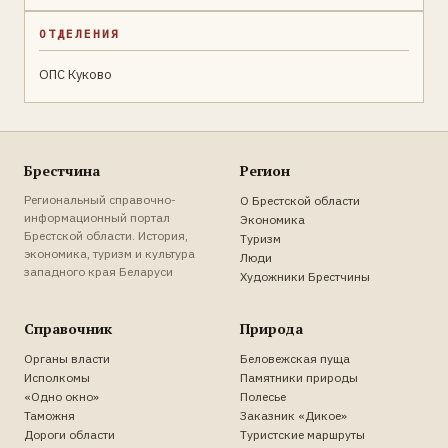
ОТДЕЛЕНИЯ
ОПС Куково
Брестчина
Регион
Региональный справочно-
О Брестской области
информационный портал
Экономика
Брестской области. История,
Туризм
экономика, туризм и культура
Люди
западного края Беларуси
Художники Брестчины
Справочник
Природа
Органы власти
Беловежская пуща
Исполкомы
Памятники природы
«Одно окно»
Полесье
Таможня
Заказник «Дикое»
Дороги области
Туристские маршруты