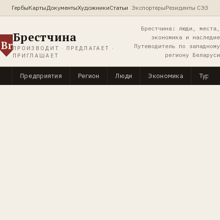
Гербы
Карты
Документы
Художники
Статьи
Экспортеры
Резиденты СЭЗ
Брестчина: люди, места,
Брестчина
экономика и наследие
Br
Путеводитель по западному
ПРОИЗВОДИТ · ПРЕДЛАГАЕТ ·
региону Беларуси
ПРИГЛАШАЕТ
Предприятия
Регион
Люди
Экономика
Туриз