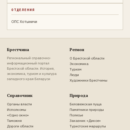
ОТДЕЛЕНИЯ
ОПС Хотыничи
Брестчина
Регион
Региональный справочно-
О Брестской области
информационный портал
Экономика
Брестской области. История,
Туризм
экономика, туризм и культура
Люди
западного края Беларуси
Художники Брестчины
Справочник
Природа
Органы власти
Беловежская пуща
Исполкомы
Памятники природы
«Одно окно»
Полесье
Таможня
Заказник «Дикое»
Дороги области
Туристские маршруты