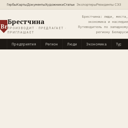
Гербы
Карты
Документы
Художники
Статьи
Экспортеры
Резиденты СЭЗ
Брестчина: люди, места,
Брестчина
экономика и наследие
Br
Путеводитель по западному
ПРОИЗВОДИТ · ПРЕДЛАГАЕТ ·
региону Беларуси
ПРИГЛАШАЕТ
Предприятия
Регион
Люди
Экономика
Туриз