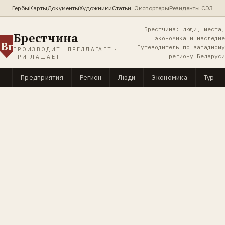
Гербы
Карты
Документы
Художники
Статьи
Экспортеры
Резиденты СЭЗ
Брестчина: люди, места,
Брестчина
экономика и наследие
Br
Путеводитель по западному
ПРОИЗВОДИТ · ПРЕДЛАГАЕТ ·
региону Беларуси
ПРИГЛАШАЕТ
Предприятия
Регион
Люди
Экономика
Туриз