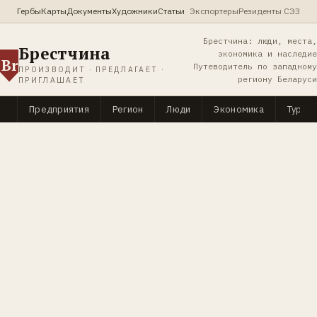
Гербы
Карты
Документы
Художники
Статьи
Экспортеры
Резиденты СЭЗ
Брестчина: люди, места,
Брестчина
экономика и наследие
Br
Путеводитель по западному
ПРОИЗВОДИТ · ПРЕДЛАГАЕТ ·
региону Беларуси
ПРИГЛАШАЕТ
Предприятия
Регион
Люди
Экономика
Туриз