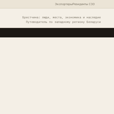
Экспортеры
Резиденты СЭЗ
Брестчина: люди, места, экономика и наследие
Путеводитель по западному региону Беларуси