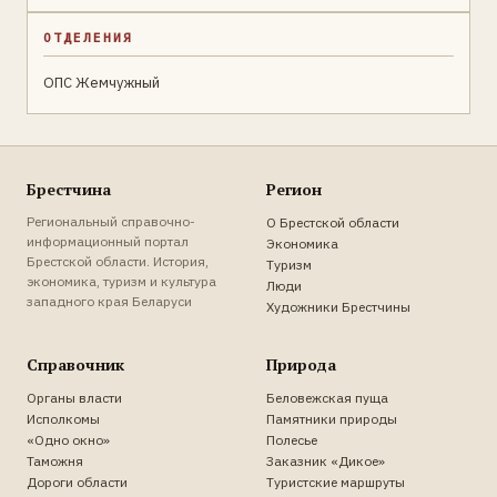
ОТДЕЛЕНИЯ
ОПС Жемчужный
Брестчина
Регион
Региональный справочно-
О Брестской области
информационный портал
Экономика
Брестской области. История,
Туризм
экономика, туризм и культура
Люди
западного края Беларуси
Художники Брестчины
Справочник
Природа
Органы власти
Беловежская пуща
Исполкомы
Памятники природы
«Одно окно»
Полесье
Таможня
Заказник «Дикое»
Дороги области
Туристские маршруты