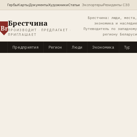
Гербы
Карты
Документы
Художники
Статьи
Экспортеры
Резиденты СЭЗ
Брестчина: люди, места,
Брестчина
экономика и наследие
Br
Путеводитель по западному
ПРОИЗВОДИТ · ПРЕДЛАГАЕТ ·
региону Беларуси
ПРИГЛАШАЕТ
Предприятия
Регион
Люди
Экономика
Туриз