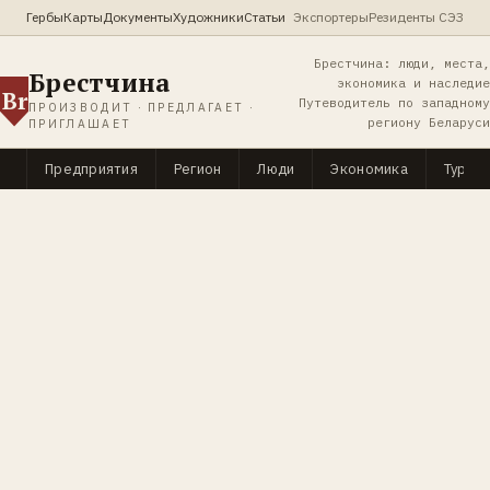
Гербы
Карты
Документы
Художники
Статьи
Экспортеры
Резиденты СЭЗ
Брестчина: люди, места,
Брестчина
экономика и наследие
Br
Путеводитель по западному
ПРОИЗВОДИТ · ПРЕДЛАГАЕТ ·
региону Беларуси
ПРИГЛАШАЕТ
Предприятия
Регион
Люди
Экономика
Туриз