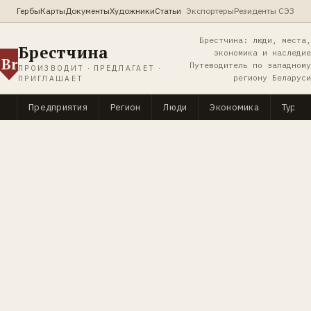
Гербы
Карты
Документы
Художники
Статьи
Экспортеры
Резиденты СЭЗ
Брестчина: люди, места,
Брестчина
экономика и наследие
Br
Путеводитель по западному
ПРОИЗВОДИТ · ПРЕДЛАГАЕТ ·
региону Беларуси
ПРИГЛАШАЕТ
Предприятия
Регион
Люди
Экономика
Туриз