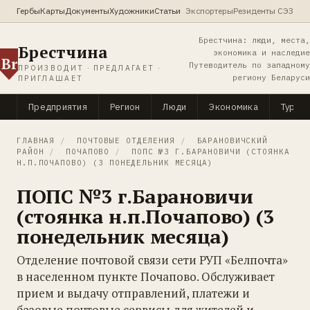
Гербы
Карты
Документы
Художники
Статьи
Экспортеры
Резиденты СЭЗ
Брестчина: люди, места,
Брестчина
экономика и наследие
Br
Путеводитель по западному
ПРОИЗВОДИТ · ПРЕДЛАГАЕТ ·
региону Беларуси
ПРИГЛАШАЕТ
Предприятия
Регион
Люди
Экономика
Туриз
ГЛАВНАЯ
/
ПОЧТОВЫЕ ОТДЕЛЕНИЯ
/
БАРАНОВИЧСКИЙ
РАЙОН
/
ПОЧАПОВО
/
ПОПС №3 Г.БАРАНОВИЧИ (СТОЯНКА
Н.П.ПОЧАПОВО) (3 ПОНЕДЕЛЬНИК МЕСЯЦА)
ПОПС №3 г.Барановичи
(стоянка н.п.Почапово) (3
понедельник месяца)
Отделение почтовой связи сети РУП «Белпочта»
в населенном пункте Почапово. Обслуживает
прием и выдачу отправлений, платежи и
базовые почтовые сервисы для жителей и