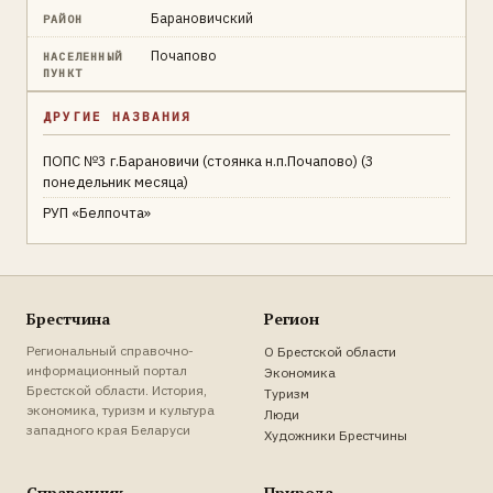
Барановичский
РАЙОН
Почапово
НАСЕЛЕННЫЙ
ПУНКТ
ДРУГИЕ НАЗВАНИЯ
ПОПС №3 г.Барановичи (стоянка н.п.Почапово) (3
понедельник месяца)
РУП «Белпочта»
Брестчина
Регион
Региональный справочно-
О Брестской области
информационный портал
Экономика
Брестской области. История,
Туризм
экономика, туризм и культура
Люди
западного края Беларуси
Художники Брестчины
Справочник
Природа