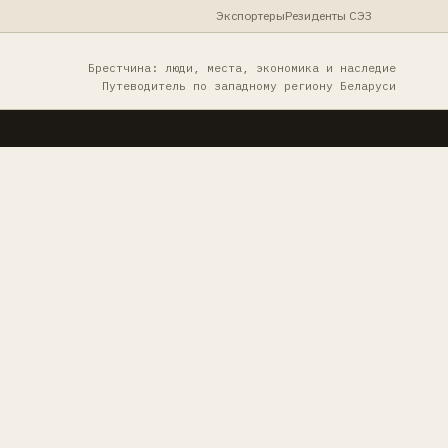
Экспортеры
Резиденты СЭЗ
Брестчина: люди, места, экономика и наследие
Путеводитель по западному региону Беларуси