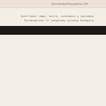
Экспортеры
Резиденты СЭЗ
Брестчина: люди, места, экономика и наследие
Путеводитель по западному региону Беларуси