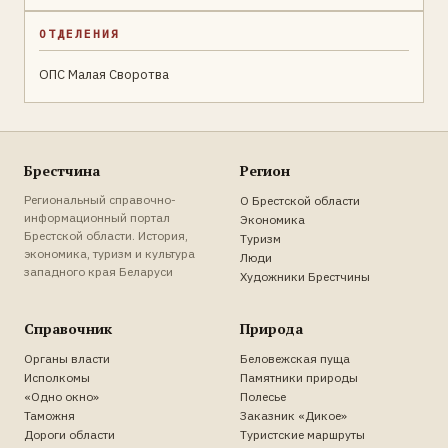
ОТДЕЛЕНИЯ
ОПС Малая Своротва
Брестчина
Регион
Региональный справочно-
О Брестской области
информационный портал
Экономика
Брестской области. История,
Туризм
экономика, туризм и культура
Люди
западного края Беларуси
Художники Брестчины
Справочник
Природа
Органы власти
Беловежская пуща
Исполкомы
Памятники природы
«Одно окно»
Полесье
Таможня
Заказник «Дикое»
Дороги области
Туристские маршруты