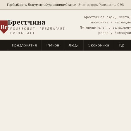
Гербы
Карты
Документы
Художники
Статьи
Экспортеры
Резиденты СЭЗ
Брестчина: люди, места,
Брестчина
экономика и наследие
Br
Путеводитель по западному
ПРОИЗВОДИТ · ПРЕДЛАГАЕТ ·
региону Беларуси
ПРИГЛАШАЕТ
Предприятия
Регион
Люди
Экономика
Туриз