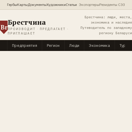
Гербы
Карты
Документы
Художники
Статьи
Экспортеры
Резиденты СЭЗ
Брестчина: люди, места,
Брестчина
экономика и наследие
Br
Путеводитель по западному
ПРОИЗВОДИТ · ПРЕДЛАГАЕТ ·
региону Беларуси
ПРИГЛАШАЕТ
Предприятия
Регион
Люди
Экономика
Туриз