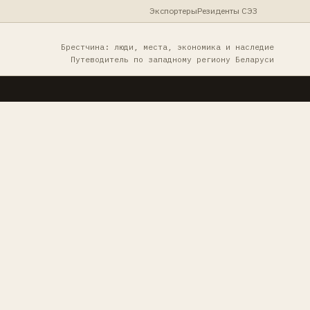
Экспортеры
Резиденты СЭЗ
Брестчина: люди, места, экономика и наследие
Путеводитель по западному региону Беларуси