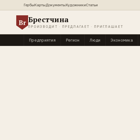
Гербы
Карты
Документы
Художники
Статьи
Брестчина
Br
ПРОИЗВОДИТ · ПРЕДЛАГАЕТ · ПРИГЛАШАЕТ
Предприятия
Регион
Люди
Экономика