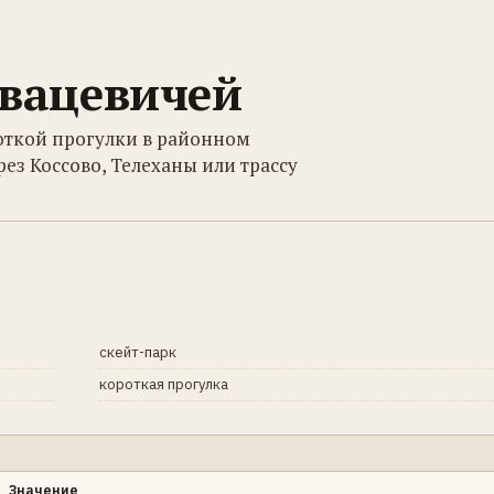
Ивацевичей
откой прогулки в районном
ез Коссово, Телеханы или трассу
скейт-парк
короткая прогулка
Значение