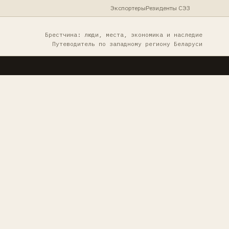
Экспортеры
Резиденты СЭЗ
Брестчина: люди, места, экономика и наследие
Путеводитель по западному региону Беларуси