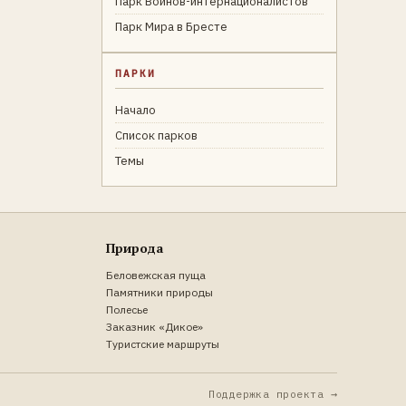
Парк Воинов-интернационалистов
Парк Мира в Бресте
ПАРКИ
Начало
Список парков
Темы
Природа
Беловежская пуща
Памятники природы
Полесье
Заказник «Дикое»
Туристские маршруты
Поддержка проекта →