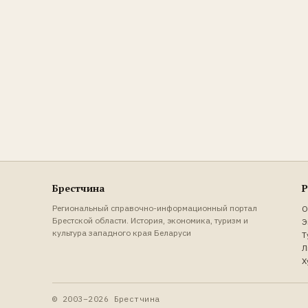
Брестчина
Р
Региональный справочно-информационный портал
О
Брестской области. История, экономика, туризм и
Э
культура западного края Беларуси
Т
Л
Х
© 2003–2026 Брестчина