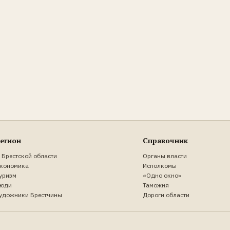
егион
Справочник
 Брестской области
Органы власти
кономика
Исполкомы
уризм
«Одно окно»
юди
Таможня
удожники Брестчины
Дороги области