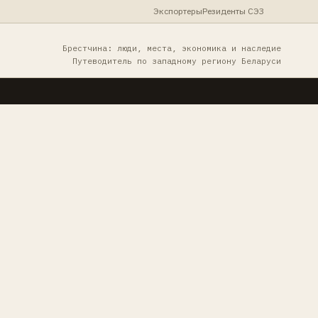
Экспортеры
Резиденты СЭЗ
Брестчина: люди, места, экономика и наследие
Путеводитель по западному региону Беларуси