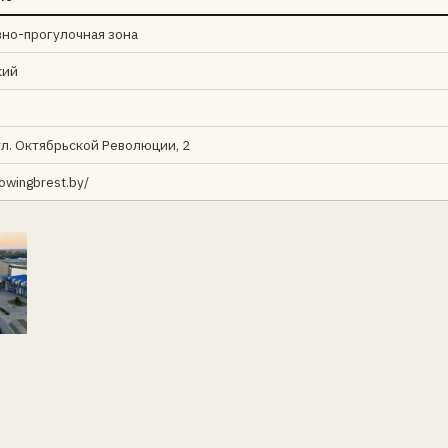
вно-прогулочная зона
кий
ул. Октябрьской Революции, 2
rowingbrest.by/