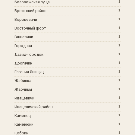
Беловежская пуща
1
Брестский район
1
Вороцевичи
1
Восточный форт
1
Ганцевичи
1
Городная
1
Давид-Городок
1
Дрогичин
1
Евгения Янищиц
1
Жабинка
1
Жабчицы
1
Ивацевичи
1
Ивацевичский район
1
Каменец
1
Каменюки
1
Кобрин
1