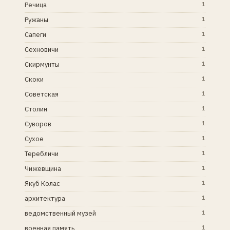
Речица
1
Ружаны
1
Сапеги
1
Сехновичи
1
Скирмунты
1
Скоки
1
Советская
1
Столин
1
Суворов
1
Сухое
1
Теребличи
1
Чижевщина
1
Якуб Колас
1
архитектура
1
ведомственный музей
1
военная память
1