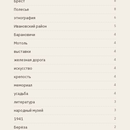
Брест
8
Полесье
8
этнография
6
Ивановский район
5
Барановичи
4
Мотоль
4
выставки
4
железная дорога
4
искусство
4
крепость
4
мемориал
4
усадьба
4
литература
3
народный музей
3
1941
2
Берёза
2