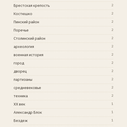
Брестская крепость
2
Костюшко
2
Пинский район
2
Поречье
2
Столинский район
2
археология
2
военная история
2
город
2
дворец
2
партизаны
2
средневековье
2
техника
2
XX век
1
Александр Блок
1
Бездеж
1