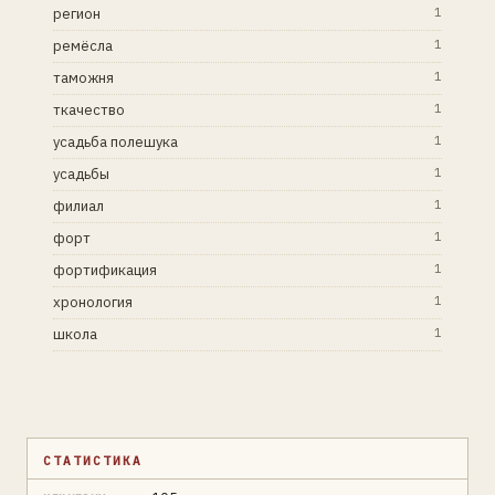
регион
1
ремёсла
1
таможня
1
ткачество
1
усадьба полешука
1
усадьбы
1
филиал
1
форт
1
фортификация
1
хронология
1
школа
1
СТАТИСТИКА