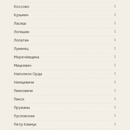
Коссово
1
Кузьмич
1
Ласицк
1
Логишин
1
Лопатин
1
Лунинец
1
Меречёвщина
1
Мицкевич
1
Наполеон Орда
1
Немцевичи
1
Пинковичи
1
Пинск
1
Пружаны
1
Пусловские
1
Пётр Климук
1