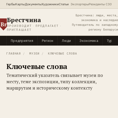
Гербы
Карты
Документы
Художники
Статьи
Экспортеры
Резиденты СЭЗ
Брестчина: люди, места,
Брестчина
экономика и наследие
Br
Путеводитель по западному
ПРОИЗВОДИТ · ПРЕДЛАГАЕТ ·
региону Беларуси
ПРИГЛАШАЕТ
Предприятия
Регион
Люди
Экономика
Туриз
ГЛАВНАЯ
/
МУЗЕИ
/
КЛЮЧЕВЫЕ СЛОВА
Ключевые слова
Тематический указатель связывает музеи по
месту, теме экспозиции, типу коллекции,
маршрутам и историческому контексту