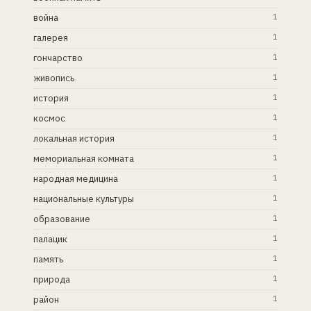
война
1
галерея
1
гончарство
1
живопись
1
история
1
космос
1
локальная история
1
мемориальная комната
1
народная медицина
1
национальные культуры
1
образование
1
палацик
1
память
1
природа
1
район
1