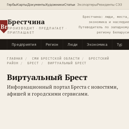
Гербы
Карты
Документы
Художники
Статьи
Экспортеры
Резиденты СЭЗ
Брестчина: люди, места,
Брестчина
экономика и наследие
Br
Путеводитель по западному
ПРОИЗВОДИТ · ПРЕДЛАГАЕТ ·
региону Беларуси
ПРИГЛАШАЕТ
Предприятия
Регион
Люди
Экономика
Туриз
ГЛАВНАЯ
/
СМИ БРЕСТСКОЙ ОБЛАСТИ
/
БРЕСТСКИЙ
РАЙОН
/
БРЕСТ
/
ВИРТУАЛЬНЫЙ БРЕСТ
Виртуальный Брест
Информационный портал Бреста с новостями,
афишей и городскими сервисами.