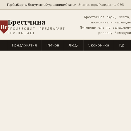
Гербы
Карты
Документы
Художники
Статьи
Экспортеры
Резиденты СЭЗ
Брестчина: люди, места,
Брестчина
экономика и наследие
Br
Путеводитель по западному
ПРОИЗВОДИТ · ПРЕДЛАГАЕТ ·
региону Беларуси
ПРИГЛАШАЕТ
Предприятия
Регион
Люди
Экономика
Туриз