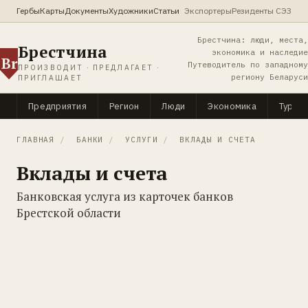
Гербы
Карты
Документы
Художники
Статьи
Экспортеры
Резиденты СЭЗ
Брестчина: люди, места,
Брестчина
экономика и наследие
Br
Путеводитель по западному
ПРОИЗВОДИТ · ПРЕДЛАГАЕТ ·
региону Беларуси
ПРИГЛАШАЕТ
Предприятия
Регион
Люди
Экономика
Туриз
ГЛАВНАЯ
/
БАНКИ
/
УСЛУГИ
/
ВКЛАДЫ И СЧЕТА
Вклады и счета
Банковская услуга из карточек банков
Брестской области