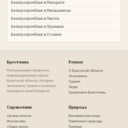
Белагропромбанк в Малорите
Белагропромбанк в Микашевичах
Белагропромбанк в Пинске
Белагропромбанк в Пружанах
Белагропромбанк в Столине
Брестчина
Регион
Региональный справочно-
О Брестской области
информационный портал
Экономика
Брестской области. История,
Туризм
экономика, туризм и культура
Люди
западного края Беларуси
Художники Брестчины
Справочник
Природа
Органы власти
Беловежская пуща
Исполкомы
Памятники природы
«Одно окно»
Полесье