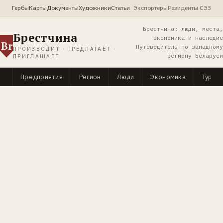
Гербы
Карты
Документы
Художники
Статьи
Экспортеры
Резиденты СЭЗ
Брестчина: люди, места,
Брестчина
экономика и наследие
Br
Путеводитель по западному
ПРОИЗВОДИТ · ПРЕДЛАГАЕТ ·
региону Беларуси
ПРИГЛАШАЕТ
Предприятия
Регион
Люди
Экономика
Туриз