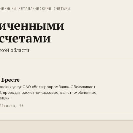
ЧЕННЫМИ МЕТАЛЛИЧЕСКИМИ СЧЕТАМИ
личенными
счетами
ской области
 Бресте
овских услуг ОАО «Белагропромбанк». Обслуживает
ИП, проводит расчётно-кассовые, валютно-обменные,
рации.
йбышева, 76