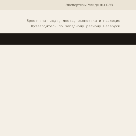
Экспортеры
Резиденты СЭЗ
Брестчина: люди, места, экономика и наследие
Путеводитель по западному региону Беларуси