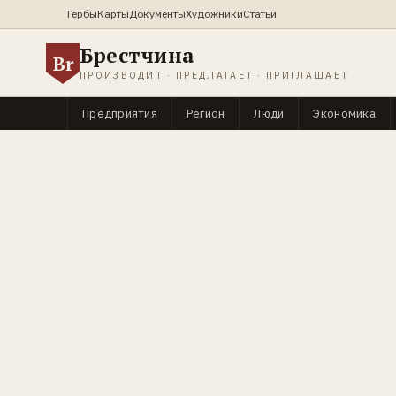
Гербы
Карты
Документы
Художники
Статьи
Брестчина
Br
ПРОИЗВОДИТ · ПРЕДЛАГАЕТ · ПРИГЛАШАЕТ
Предприятия
Регион
Люди
Экономика