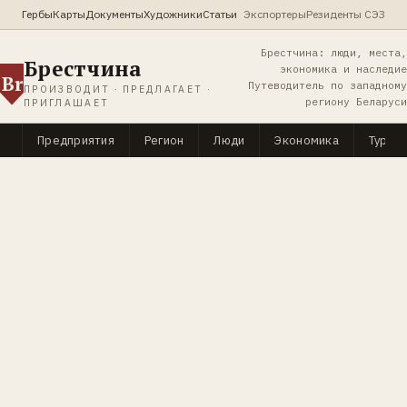
Гербы
Карты
Документы
Художники
Статьи
Экспортеры
Резиденты СЭЗ
Брестчина: люди, места,
Брестчина
экономика и наследие
Br
Путеводитель по западному
ПРОИЗВОДИТ · ПРЕДЛАГАЕТ ·
региону Беларуси
ПРИГЛАШАЕТ
Предприятия
Регион
Люди
Экономика
Туриз