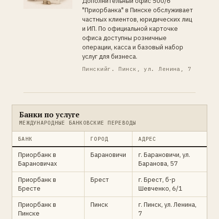
Дополнительный офис 500/6
"Приорбанка" в Пинске обслуживает
частных клиентов, юридических лиц
и ИП. По официальной карточке
офиса доступны розничные
операции, касса и базовый набор
услуг для бизнеса.
Пинский
г. Пинск, ул. Ленина, 7
Банки по услуге
МЕЖДУНАРОДНЫЕ БАНКОВСКИЕ ПЕРЕВОДЫ
БАНК
ГОРОД
АДРЕС
Приорбанк в
Барановичи
г. Барановичи, ул.
Барановичах
Баранова, 57
Приорбанк в
Брест
г. Брест, б-р
Бресте
Шевченко, 6/1
Приорбанк в
Пинск
г. Пинск, ул. Ленина,
Пинске
7