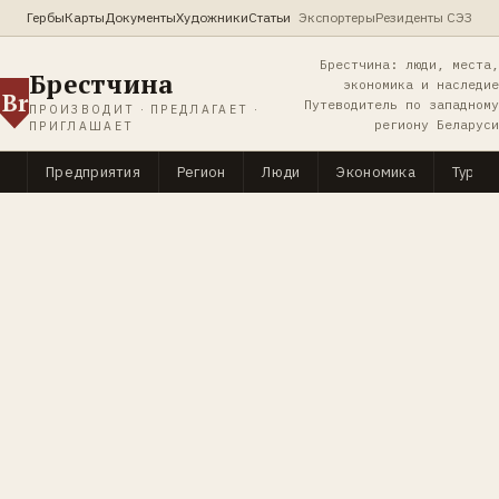
Гербы
Карты
Документы
Художники
Статьи
Экспортеры
Резиденты СЭЗ
Брестчина: люди, места,
Брестчина
экономика и наследие
Br
Путеводитель по западному
ПРОИЗВОДИТ · ПРЕДЛАГАЕТ ·
региону Беларуси
ПРИГЛАШАЕТ
Предприятия
Регион
Люди
Экономика
Туриз