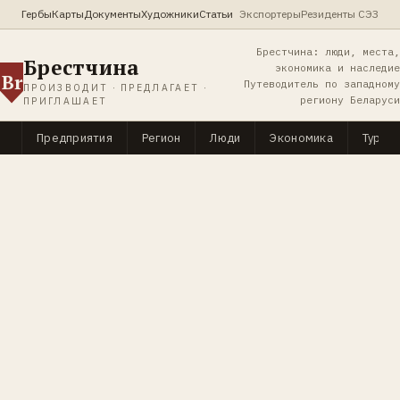
Гербы
Карты
Документы
Художники
Статьи
Экспортеры
Резиденты СЭЗ
Брестчина: люди, места,
Брестчина
экономика и наследие
Br
Путеводитель по западному
ПРОИЗВОДИТ · ПРЕДЛАГАЕТ ·
региону Беларуси
ПРИГЛАШАЕТ
Предприятия
Регион
Люди
Экономика
Туриз