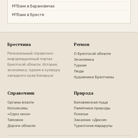
МТБанк в Барановичах
МТБанк в Бресте
Брестчина
Регион
Региональный справочно-
О Брестской области
информационный портал
Экономика
Брестской области. История,
Туризм
экономика, туризм и культура
Люди
западного края Беларуси
Художники Брестчины
Справочник
Природа
Органы власти
Беловежская пуща
Исполкомы
Памятники природы
«Одно окно»
Полесье
Таможня
Заказник «Дикое»
Дороги области
Туристские маршруты